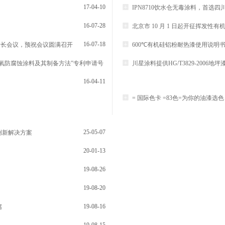

17-04-10
IPN8710饮水仓无毒涂料，首选

16-07-28
北京市 10 月 1 日起开征挥发性有

16-07-18
行长会议，预祝会议圆满召开
600℃有机硅铝粉耐热漆使用说明

氧防腐蚀涂料及其制备方法”专利申请号
川星涂料提供HG/T3829-2006
16-04-11

= 国际色卡 =83色=为你的油漆选色
25-05-07
创新解决方案
20-01-13
19-08-26
19-08-20
19-08-16
腐