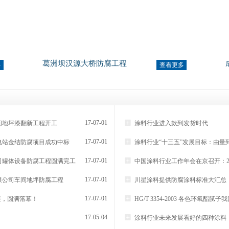
葛洲坝汉源大桥防腐工程
多
查看更多

17-07-01
间地坪漆翻新工程开工
涂料行业进入款到发货时代

17-07-01
电站金结防腐项目成功中标
涂料行业“十三五”发展目标：由量

17-07-01
司罐体设备防腐工程圆满完工
中国涂料行业工作年会在京召开：20

17-07-01
限公司车间地坪防腐工程
川星涂料提供防腐涂料标准大汇总

17-07-01
展，圆满落幕！
HG/T 3354-2003 各色环氧酯

17-05-04
涂料行业未来发展看好的四种涂料