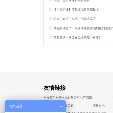

火电厂重防腐涂料如何选材

【星源特涂】环氧煤沥青防腐技术

防腐工程施工应用中的几大误区

聚氨酯漆生产厂家介绍漆膜收缩现象的改善

环氧云铁中间漆在工业防腐中重要性
友情链接
东方希望重庆水泥有限公司电厂烟囱
东汽集团设备防腐工程
德阳东汽
请您留言