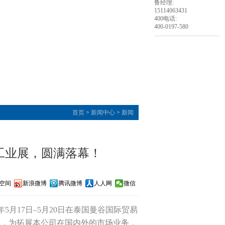
鲁经理:
15114063431
400电话:
400-0197-580
首页
>
新闻中心
>
新闻
械工业展，圆满落幕！
Q空间
新浪微博
腾讯微博
人人网
微信
7年5月17日–5月20日在泰国曼谷国际贸易
请，为拓展本公司在国内外的市场业务，