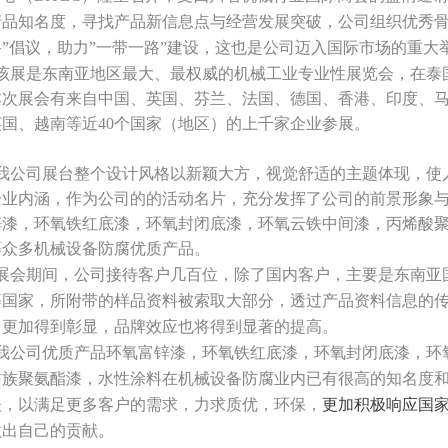
产品知名度，寻找产品新信息点与经营发展突破，公司组织优秀骨
”倡议，助力”一带一路”建设，这也是公司迈入国际市场的重大
展是东南亚地区最大、最权威的
机械工业
专业性展览会，在泰
本次展会有来自中国、英国、芬兰、法国、德国、香港、印度、
英国、越南等近40个国家（地区）的上千家企业参展。
我公司展台整个设计风格以新颖大方，视觉舒适的主题体现，使
企业内涵，作为公司的的活动名片，充分发挥了公司的前景形象
锌漆，环氧铁红底漆，环氧封闭底漆，环氧云铁中间漆，丙烯酸
等众多机械设备防腐优质产品。
会期间，公司接待客户几百位，除了国内客户，主要是东南亚
等国家，所附带的样品资料被索取大部分，透过产品资料信息的
力更加得到彰显，品牌效应也将得到显著的提高。
公司优质产品
环氧富锌漆，环氧铁红底漆，环氧封闭底漆，环
肪族聚氨酯漆，水性涂料在机械设备防腐业内已有很高的知名度
夫，以满足更多客户的需求，力求质优，环保，
更加积极响应国家
做出自己的贡献。