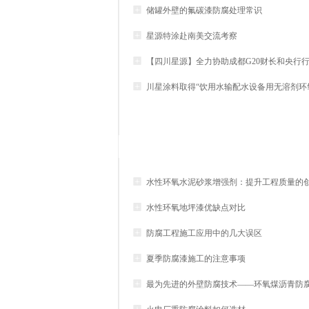

储罐外壁的氟碳漆防腐处理常识

星源特涂赴南美交流考察

【四川星源】全力协助成都G20财长和央行

川星涂料取得“饮用水输配水设备用无溶剂环

水性环氧水泥砂浆增强剂：提升工程质量的

水性环氧地坪漆优缺点对比

防腐工程施工应用中的几大误区

夏季防腐漆施工的注意事项

最为先进的外壁防腐技术——环氧煤沥青防