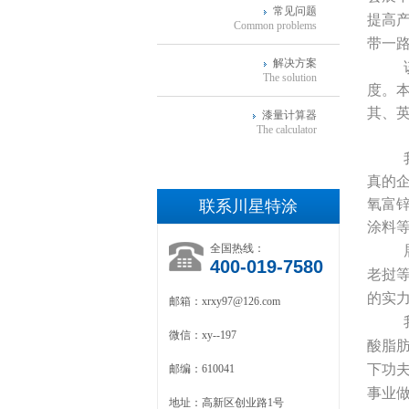
常见问题
提高
Common problems
带一路
解决方案
该
The solution
度。
其、
漆量计算器
The calculator
真的
氧富
联系川星特涂
涂料
全国热线：
展
400-019-7580
老挝
的实
邮箱：xrxy97@126.com
我
微信：xy--197
酸脂
下功
邮编：610041
事业
地址：高新区创业路1号