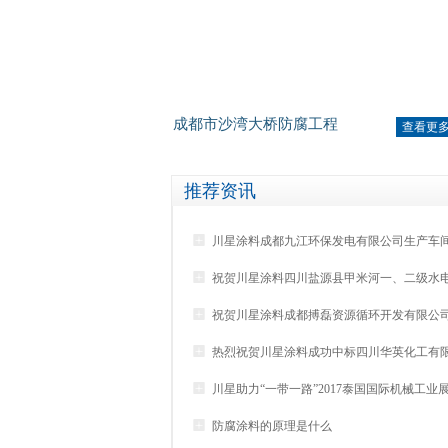
成都市沙湾大桥防腐工程
查看更
推荐资讯

川星涂料成都九江环保发电有限公司生产车

祝贺川星涂料四川盐源县甲米河一、二级水

祝贺川星涂料成都搏磊资源循环开发有限公

热烈祝贺川星涂料成功中标四川华英化工有

川星助力“一带一路”2017泰国国际机械工业

防腐涂料的原理是什么